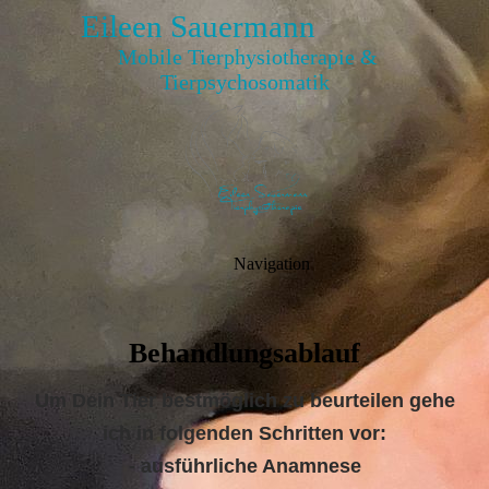
Eileen Sauermann
Mobile Tierphysiotherapie &
Tierpsychosomatik
Navigation
Behandlungsablau
f
Um Dein Tier bestmöglich zu beurteilen gehe
ich in folgenden Schritten vor:
- ausführliche Anamnese