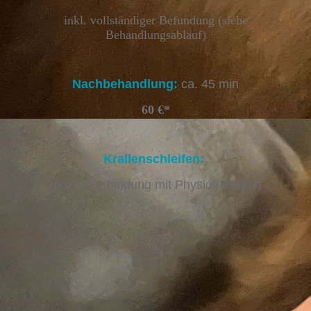
inkl. vollständiger Befundung (siehe
Behandlungsablauf)
Nachbehandlung:
ca. 45 min
60 €*
Krallenschleifen:
(nur in Verbindung mit Physiotherapie)
5 €