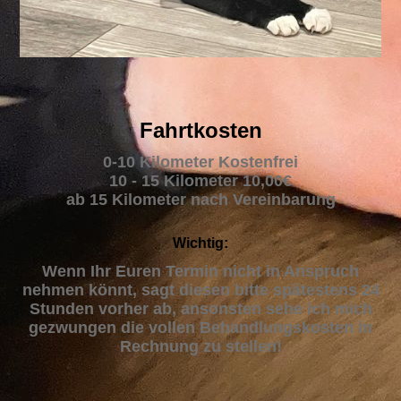
Fahrtkosten
0-10 Kilometer Kostenfrei
10 - 15 Kilometer 10,00€
ab 15 Kilometer nach Vereinbarung
Wichtig:
Wenn Ihr Euren Termin nicht in Anspruch
nehmen könnt, sagt diesen bitte spätestens 24
Stunden vorher ab, ansonsten sehe ich mich
gezwungen die vollen Behandlungskosten in
Rechnung zu stellen!