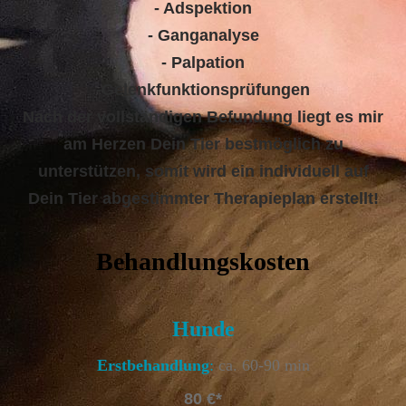
- Adspektion
- Ganganalyse
- Palpation
-Gelenkfunktionsprüfungen
Nach der vollständigen Befundung liegt es mir
am Herzen Dein Tier bestmöglich zu
unterstützen, somit wird ein individuell auf
Dein Tier abgestimmter Therapieplan erstellt!
Behandlungskosten
Hunde
Erstbehandlung
:
ca. 60-90 min
80 €*