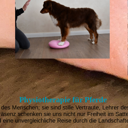
Physiotherapie für Pferde
 des Menschen; sie sind stille Vertraute, Lehrer 
räsenz schenken sie uns nicht nur Freiheit im Satt
 eine unvergleichliche Reise durch die Landschaft