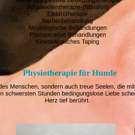
Aktive und passive Bewegungstherapie
Schallwellentherapie (Novafon)
Elektrotherapie
Narbenbehandlung
Neurologische Behandlungen
Postoperative Behandlungen
Kinesiologisches Taping
Physiotherapie für Hunde
r des Menschen, sondern auch treue Seelen, die mi
en schwersten Stunden bedingungslose Liebe sche
Herz tief berührt.