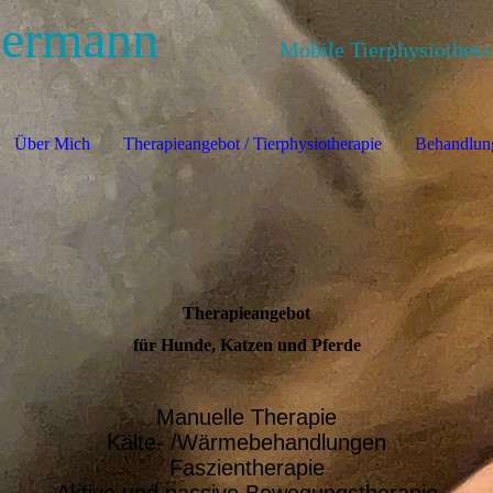
uermann
Mobile Tierphysiotherapie 
Über Mich
Therapieangebot / Tierphysiotherapie
Behandlung
Therapieangebot
für Hunde, Katzen und Pferde
Manuelle Therapie
Kälte- /Wärmebehandlungen
Faszientherapie